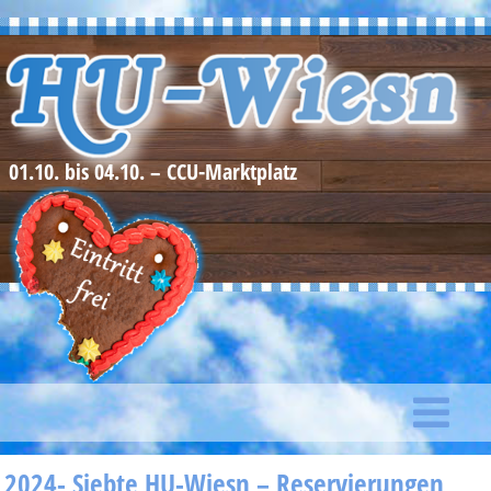
01.10. bis 04.10. – CCU-Marktplatz
2024- Siebte HU-Wiesn – Reservierungen