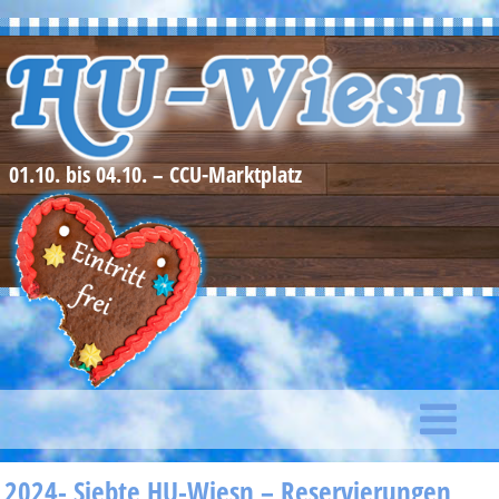
01.10. bis 04.10. – CCU-Marktplatz
2024- Siebte HU-Wiesn – Reservierungen